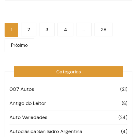
Navegação
1
2
3
4
…
38
por
Próximo
posts
Categorias
007 Autos
(21)
Antigo do Leitor
(8)
Auto Variedades
(24)
Autoclásica San Isidro Argentina
(4)