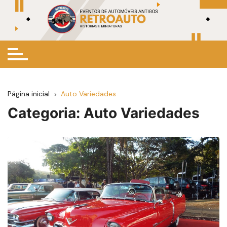
Ir
para
o
conteúdo
Página inicial
Auto Variedades
Categoria:
Auto Variedades