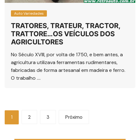
Auto Variedades
TRATORES, TRATEUR, TRACTOR,
TRATTORE…OS VEÍCULOS DOS
AGRICULTORES
No Século XVIII, por volta de 1750, e bem antes, a
agricultura utilizava ferramentas rudimentares,
fabricadas de forma artesanal em madeira e ferro.
O trabalho ….
Navegação
1
2
3
Próximo
por