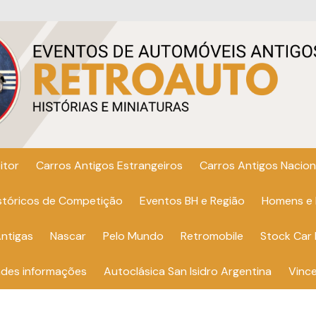
itor
Carros Antigos Estrangeiros
Carros Antigos Nacion
istóricos de Competição
Eventos BH e Região
Homens e
ntigas
Nascar
Pelo Mundo
Retromobile
Stock Car 
ndes informações
Autoclásica San Isidro Argentina
Vinc