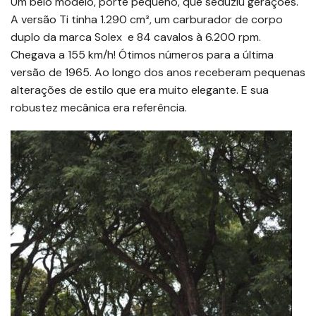
Um belo modelo, porte pequeno, que seduziu gerações.
A versão Ti tinha 1.290 cm³, um carburador de corpo
duplo da marca Solex e 84 cavalos à 6.200 rpm.
Chegava a 155 km/h! Ótimos números para a última
versão de 1965. Ao longo dos anos receberam pequenas
alterações de estilo que era muito elegante. E sua
robustez mecânica era referência.