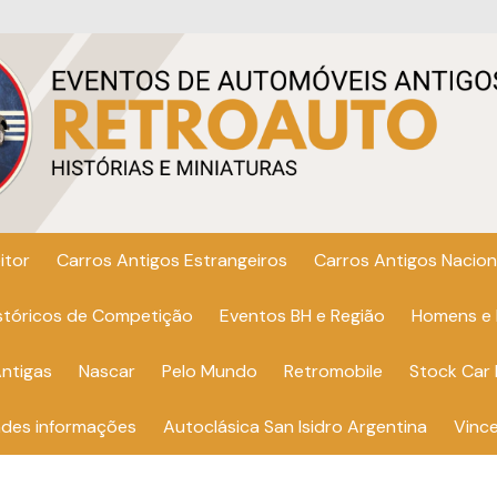
itor
Carros Antigos Estrangeiros
Carros Antigos Nacion
istóricos de Competição
Eventos BH e Região
Homens e
ntigas
Nascar
Pelo Mundo
Retromobile
Stock Car 
ndes informações
Autoclásica San Isidro Argentina
Vinc