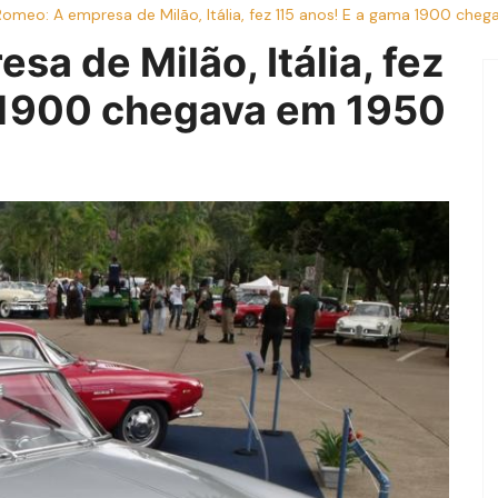
Romeo: A empresa de Milão, Itália, fez 115 anos! E a gama 1900 che
sa de Milão, Itália, fez
 1900 chegava em 1950