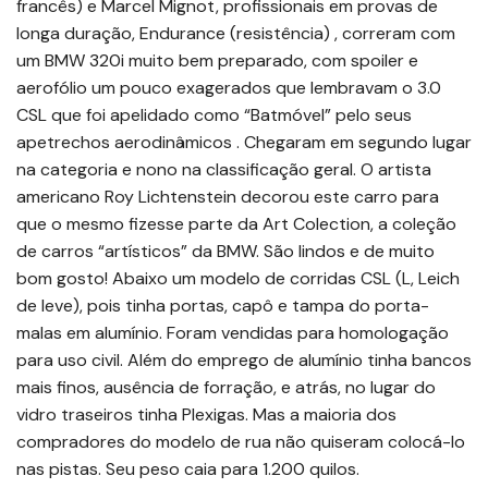
francês) e Marcel Mignot, profissionais em provas de
longa duração, Endurance (resistência) , correram com
um BMW 320i muito bem preparado, com spoiler e
aerofólio um pouco exagerados que lembravam o 3.0
CSL que foi apelidado como “Batmóvel” pelo seus
apetrechos aerodinâmicos . Chegaram em segundo lugar
na categoria e nono na classificação geral. O artista
americano Roy Lichtenstein decorou este carro para
que o mesmo fizesse parte da Art Colection, a coleção
de carros “artísticos” da BMW. São lindos e de muito
bom gosto! Abaixo um modelo de corridas CSL (L, Leich
de leve), pois tinha portas, capô e tampa do porta-
malas em alumínio. Foram vendidas para homologação
para uso civil. Além do emprego de alumínio tinha bancos
mais finos, ausência de forração, e atrás, no lugar do
vidro traseiros tinha Plexigas. Mas a maioria dos
compradores do modelo de rua não quiseram colocá-lo
nas pistas. Seu peso caia para 1.200 quilos.