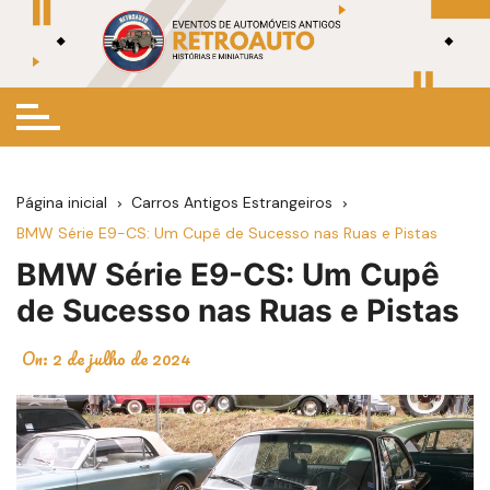
Ir
para
o
conteúdo
Página inicial
Carros Antigos Estrangeiros
BMW Série E9-CS: Um Cupê de Sucesso nas Ruas e Pistas
BMW Série E9-CS: Um Cupê
de Sucesso nas Ruas e Pistas
On:
2 de julho de 2024