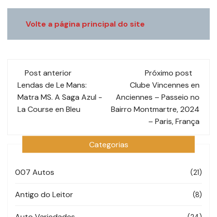
Volte a página principal do site
Navegação
Post anterior
Próximo post
de
Lendas de Le Mans:
Clube Vincennes en
Matra MS. A Saga Azul -
Anciennes – Passeio no
post
La Course en Bleu
Bairro Montmartre, 2024
– Paris, França
Categorias
007 Autos
(21)
Antigo do Leitor
(8)
Auto Variedades
(24)