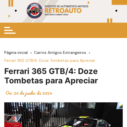
Ir
para
o
conteúdo
Página inicial
Carros Antigos Estrangeiros
Ferrari 365 GTB/4: Doze Tombetas para Apreciar
Ferrari 365 GTB/4: Doze
Tombetas para Apreciar
On:
20 de junho de 2024