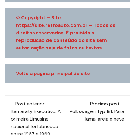
© Copyright – Site
https://site.retroauto.com.br
– Todos os
direitos reservados. É proibida a
reprodução de conteúdo do site sem
autorização seja de fotos ou textos.
Volte a página principal do site
Navegação
Post anterior
Próximo post
de
Itamaraty Executivo: A
Volkswagen Typ 181: Para
primeira Limusine
lama, areia e neve
post
nacional foi fabricada
entre 1967 e 1969