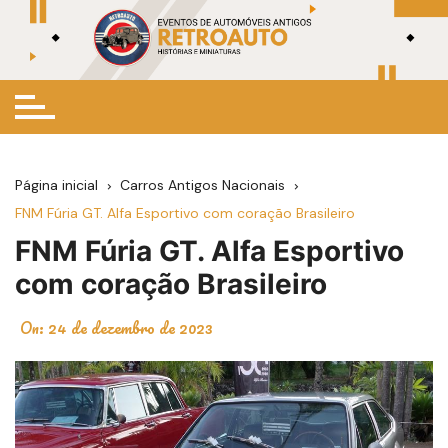
Ir
para
o
conteúdo
Página inicial
Carros Antigos Nacionais
FNM Fúria GT. Alfa Esportivo com coração Brasileiro
FNM Fúria GT. Alfa Esportivo
com coração Brasileiro
On:
24 de dezembro de 2023