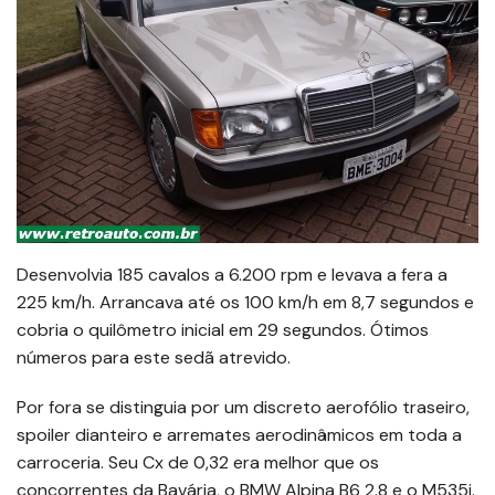
Desenvolvia 185 cavalos a 6.200 rpm e levava a fera a
225 km/h. Arrancava até os 100 km/h em 8,7 segundos e
cobria o quilômetro inicial em 29 segundos. Ótimos
números para este sedã atrevido.
Por fora se distinguia por um discreto aerofólio traseiro,
spoiler dianteiro e arremates aerodinâmicos em toda a
carroceria. Seu Cx de 0,32 era melhor que os
concorrentes da Bavária, o BMW Alpina B6 2.8 e o M535i.