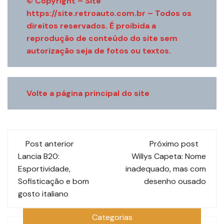
© Copyright – Site
https://site.retroauto.com.br
– Todos os
direitos reservados. É proibida a
reprodução de conteúdo do site sem
autorização seja de fotos ou textos.
Volte a página principal do site
Navegação
Post anterior
Próximo post
de
Lancia B20:
Willys Capeta: Nome
Esportividade,
inadequado, mas com
post
Sofisticação e bom
desenho ousado
gosto italiano
Categorias