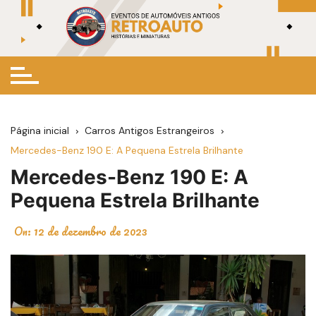
Ir
para
o
conteúdo
Página inicial
Carros Antigos Estrangeiros
Mercedes-Benz 190 E: A Pequena Estrela Brilhante
Mercedes-Benz 190 E: A
Pequena Estrela Brilhante
On:
12 de dezembro de 2023