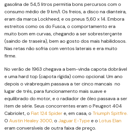
gasolina de 54,5 litros permitia bons percursos com o
consumo médio de 9 km/l. Os freios, a disco na dianteira,
eram da marca Lockheed, e os pneus 5,60 x 14. Embora
estreitos como os do Fusca, o comportamento era
muito bom em curvas, chegando a ser sobresterçante
(saindo de traseira), bem ao gosto dos mais habilidosos.
Nas retas não sofria com ventos laterais e era muito
firme.
No verão de 1963 chegava a bem-vinda capota dobrável
e uma hard top (capota rígida) como opcional. Um ano
depois o virabrequim passava a ter cinco mancais no
lugar de três, para funcionamento mais suave e
equilibrado do motor, e o radiador de óleo passava a ser
item de série. Seus concorrentes eram o Peugeot 404
Cabriolet, o
Fiat 124 Spider
e, em casa, o
Triumph Spitfire
.
O
Austin Healey 3000,
o
Jaguar E-Type
e o
Lotus Elan
eram conversíveis de outra faixa de preço.