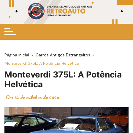
Ir
para
o
conteúdo
Página inicial
Carros Antigos Estrangeiros
Monteverdi 375L: A Potência Helvética
Monteverdi 375L: A Potência
Helvética
On:
14 de outubro de 2024