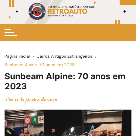
Ir
para
o
conteúdo
Página inicial
Carros Antigos Estrangeiros
Sunbeam Alpine: 70 anos em 2023
Sunbeam Alpine: 70 anos em
2023
On:
11 de janeiro de 2023