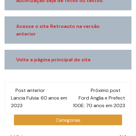
autorização seja de fotos ou textos.
Acesse o site Retroauto na versão
anterior
V
olte a página principal do site
Navegação
Post anterior
Próximo post
de
Lancia Fulvia: 60 anos em
Ford Anglia e Prefect
2023
100E: 70 anos em 2023
post
Categorias