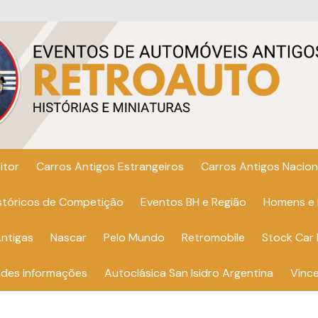
itor
Carros Antigos Estrangeiros
Carros Antigos Nacion
istóricos de Competição
Eventos BH e Região
Homens e
ntigas
Nascar
Pelo Mundo
Retromobile
Stock Car 
ndes informações
Autoclásica San Isidro Argentina
Vinc