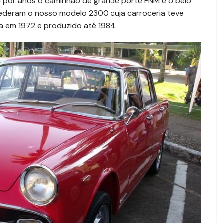
u por anos o caminhão de grande porte FNM e o belo
deram o nosso modelo 2300 cuja carroceria teve
pa em 1972 e produzido até 1984.