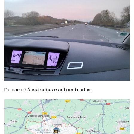
De carro há
estradas
e
autoestradas
.