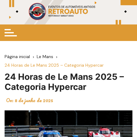
Ir
para
o
conteúdo
Página inicial
Le Mans
24 Horas de Le Mans 2025 – Categoria Hypercar
24 Horas de Le Mans 2025 –
Categoria Hypercar
On:
8 de junho de 2025