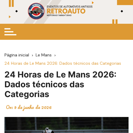
Ir
para
o
conteúdo
Página inicial
Le Mans
24 Horas de Le Mans 2026: Dados técnicos das Categorias
24 Horas de Le Mans 2026:
Dados técnicos das
Categorias
On:
9 de junho de 2026