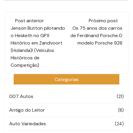
Navegação
Post anterior
Próximo post
de
Jenson Button pilotando
Os 75 anos dos carros
o Hesketh no GPX
de Ferdinand Porsche.O
post
Histórico em Zandvoort
modelo Porsche 928
(Holanda)! (Veículos
Históricos de
Competição)
Categorias
007 Autos
(21)
Antigo do Leitor
(8)
Auto Variedades
(24)