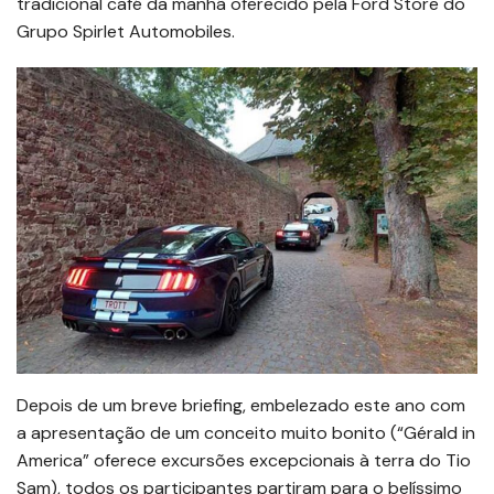
tradicional café da manhã oferecido pela Ford Store do
Grupo Spirlet Automobiles.
Depois de um breve briefing, embelezado este ano com
a apresentação de um conceito muito bonito (“Gérald in
America” ​​oferece excursões excepcionais à terra do Tio
Sam), todos os participantes partiram para o belíssimo