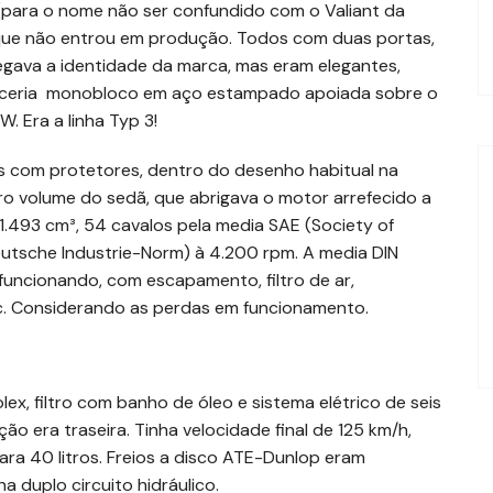
para o nome não ser confundido com o Valiant da
 que não entrou em produção. Todos com duas portas,
negava a identidade da marca, mas eram elegantes,
rroceria monobloco em aço estampado apoiada sobre o
. Era a linha Typ 3!
os com protetores, dentro do desenho habitual na
ro volume do sedã, que abrigava o motor arrefecido a
 1.493 cm³, 54 cavalos pela media SAE (Society of
eutsche Industrie-Norm) à 4.200 rpm. A media DIN
 funcionando, com escapamento, filtro de ar,
tc. Considerando as perdas em funcionamento.
x, filtro com banho de óleo e sistema elétrico de seis
ão era traseira. Tinha velocidade final de 125 km/h,
para 40 litros. Freios a disco ATE-Dunlop eram
a duplo circuito hidráulico.