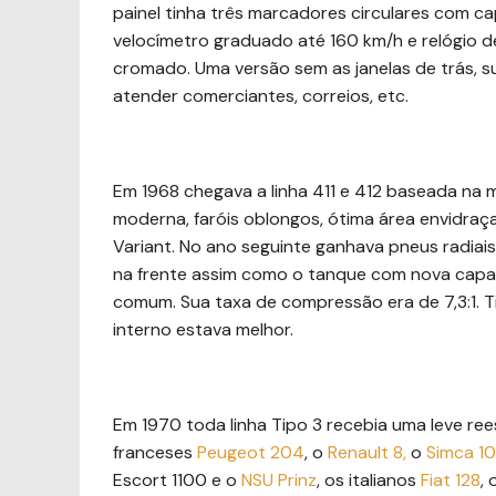
painel tinha três marcadores circulares com c
velocímetro graduado até 160 km/h e relógio de
cromado. Uma versão sem as janelas de trás, su
atender comerciantes, correios, etc.
Em 1968 chegava a linha 411 e 412 baseada na
moderna, faróis oblongos, ótima área envidraç
Variant. No ano seguinte ganhava pneus radiais 
na frente assim como o tanque com nova capac
comum. Sua taxa de compressão era de 7,3:1. 
interno estava melhor.
Em 1970 toda linha Tipo 3 recebia uma leve re
franceses
Peugeot 204
, o
Renault 8,
o
Simca 1
Escort 1100 e o
NSU Prinz
, os italianos
Fia
t 128
, 