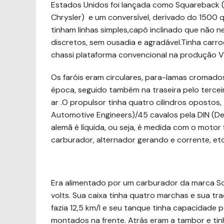
Estados Unidos foi lançada como Squareback (
Chrysler) e um conversível, derivado do 1500
tinham linhas simples,capô inclinado que não 
discretos, sem ousadia e agradável.Tinha ca
chassi plataforma convencional na produção VW
Os faróis eram circulares, para-lamas cromad
época, seguido também na traseira pelo tercei
ar .O propulsor tinha quatro cilindros opostos,
Automotive Engineers)/45 cavalos pela DIN (D
alemã é líquida, ou seja, é medida com o motor
carburador, alternador gerando e corrente, e
Era alimentado por um carburador da marca Sole
volts. Sua caixa tinha quatro marchas e sua traç
fazia 12,5 km/l e seu tanque tinha capacidade 
montados na frente. Atrás eram a tambor e tinh