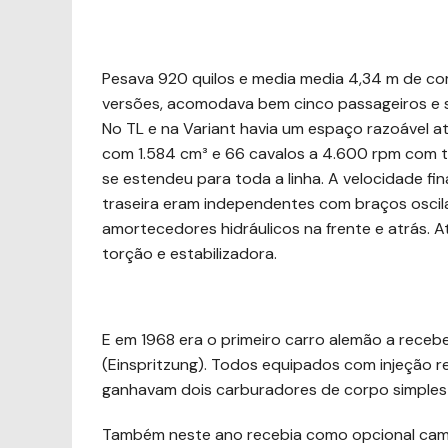
Pesava 920 quilos e media media 4,34 m de com
versões, acomodava bem cinco passageiros e s
No TL e na Variant havia um espaço razoável at
com 1.584 cm³ e 66 cavalos a 4.600 rpm com t
se estendeu para toda a linha. A velocidade fi
traseira eram independentes com braços oscila
amortecedores hidráulicos na frente e atrás. 
torção e estabilizadora.
E em 1968 era o primeiro carro alemão a recebe
(Einspritzung). Todos equipados com injeção 
ganhavam dois carburadores de corpo simples S
Também neste ano recebia como opcional cambi