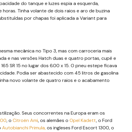
apacidade do tanque e luzes espia a esquerda,
 horas. Tinha volante de dois raios e aro de buzina
bstituídas por chapas foi aplicada a Variant para
 mesma mecânica no Tipo 3, mas com carroceria mais
ada e nas versões Hatch duas e quatro portas, cupê e
165 SR 15 no lugar dos 6.00 x 15. O pneu estepe ficava
idade. Podia ser abastecido com 45 litros de gasolina
Tinha novo volante de quatro raios e o acabamento
estilização. Seus concorrentes na Europa eram os
000
, o
Citroën Ami
, os alemães o
Opel Kadett
, o Ford
o
Autobianchi Primula,
os ingleses Ford Escort 1300, o