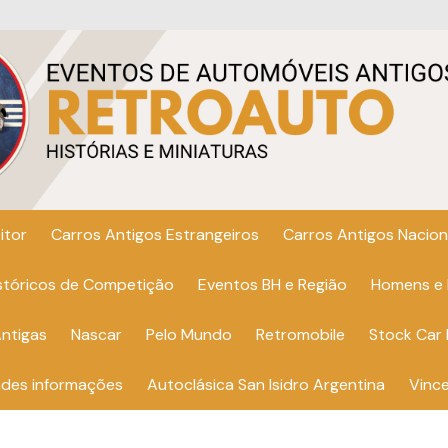
itor
Carros Antigos Estrangeiros
Carros Antigos Nacion
istóricos de Competição
Eventos BH e Região
Homens e
ntigas
Nascar
Pelo Mundo
Retromobile
Stock Car 
ndes informações
Autoclásica San Isidro Argentina
Vinc