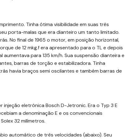
primento. Tinha ótima visibilidade em suas três
eu porta-malas que era dianteiro um tanto limitado.
rás. No final de 1965 o motor, em posição horizontal,
orque de 12 mkg.f era apresentado para o TL e depois
nal aumentava para 135 km/h. Sua suspensão dianteira e
ntes, barras de torção e estabilizadora. Tinha
Atrás havia braços semi oscilantes e também barras de
r injeção eletrônica Bosch D-Jetronic. Era o Typ 3 E
recebiam a denominação E e os convencionais
olex 32 milímetros.
o automático de três velocidades (abaixo). Seu