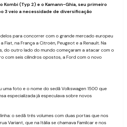
rio Kombi (Typ 2) e o Kamann-Ghia, seu primeiro
o 3 veio a necessidade de diversificação
modelos para concorrer com o grande mercado europeu
 a Fiat, na França a Citroën, Peugeot e a Renault. Na
anos, do outro lado do mundo começaram a atacar com o
ro com seis cilindros opostos, a Ford com o novo
lgou uma foto e o nome do sedã Volkswagen 1500 que
ensa especializada já especulava sobre novos
inha: o sedã três volumes com duas portas que nos
a Variant, que na Itália se chamava Familcar e nos