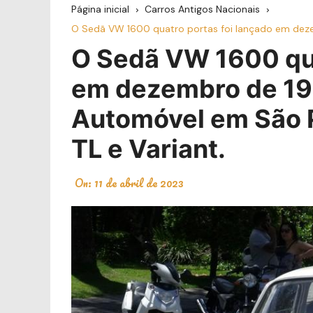
Página inicial
Carros Antigos Nacionais
O Sedã VW 1600 quatro portas foi lançado em dezem
O Sedã VW 1600 qua
em dezembro de 196
Automóvel em São P
TL e Variant.
On:
11 de abril de 2023