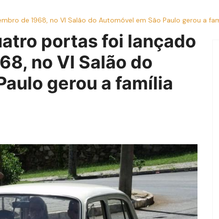
bro de 1968, no VI Salão do Automóvel em São Paulo gerou a famíl
tro portas foi lançado
8, no VI Salão do
aulo gerou a família