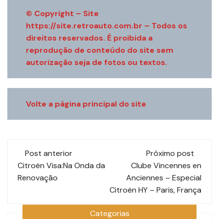
© Copyright – Site
https://site.retroauto.com.br
– Todos os
direitos reservados. É proibida a
reprodução de conteúdo do site sem
autorização seja de fotos ou textos.
Volte a página principal do site
Navegação
Post anterior
Próximo post
de
Citroën Visa:Na Onda da
Clube Vincennes en
Renovação
Anciennes – Especial
post
Citroën HY – Paris, França
Categorias