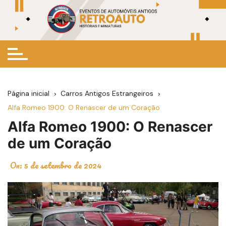
Ir
para
o
conteúdo
Página inicial
Carros Antigos Estrangeiros
Alfa Romeo 1900: O Renascer de um Coração
Alfa Romeo 1900: O Renascer
de um Coração
On:
5 de setembro de 2024