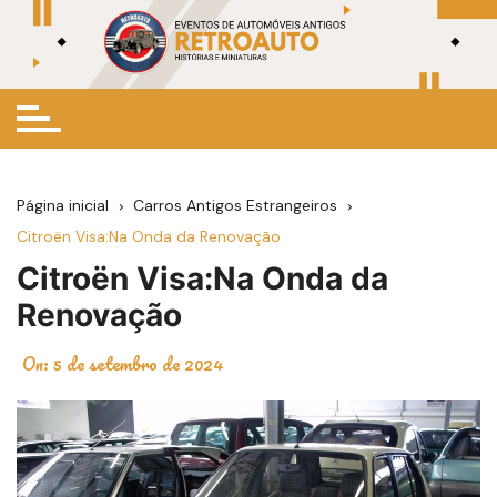
Ir
para
o
conteúdo
Página inicial
Carros Antigos Estrangeiros
Citroën Visa:Na Onda da Renovação
Citroën Visa:Na Onda da
Renovação
On:
5 de setembro de 2024