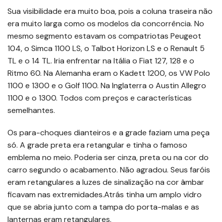
Sua visibilidade era muito boa, pois a coluna traseira não
era muito larga como os modelos da concorrência. No
mesmo segmento estavam os compatriotas Peugeot
104, o Simca 1100 LS, o Talbot Horizon LS e o Renault 5
TL e o 14 TL. Iria enfrentar na Itália o Fiat 127, 128 e o
Ritmo 60. Na Alemanha eram o Kadett 1200, os VW Polo
1100 e 1300 e o Golf 1100. Na Inglaterra o Austin Allegro
1100 e o 1300. Todos com preços e características
semelhantes.
Os para-choques dianteiros e a grade faziam uma peça
só. A grade preta era retangular e tinha o famoso
emblema no meio. Poderia ser cinza, preta ou na cor do
carro segundo o acabamento. Não agradou. Seus faróis
eram retangulares a luzes de sinalização na cor âmbar
ficavam nas extremidades.Atrás tinha um amplo vidro
que se abria junto com a tampa do porta-malas e as
lanternas eram retangulares.