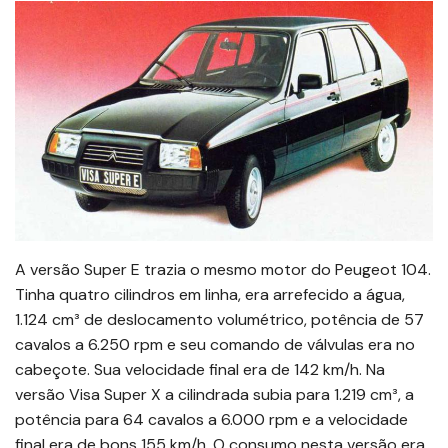
A versão Super E trazia o mesmo motor do Peugeot 104.
Tinha quatro cilindros em linha, era arrefecido a água,
1.124 cm³ de deslocamento volumétrico, potência de 57
cavalos a 6.250 rpm e seu comando de válvulas era no
cabeçote. Sua velocidade final era de 142 km/h. Na
versão Visa Super X a cilindrada subia para 1.219 cm³, a
potência para 64 cavalos a 6.000 rpm e a velocidade
final era de bons 155 km/h. O consumo nesta versão era