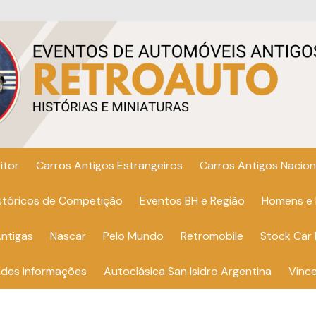
itor
Carros Antigos Estrangeiros
Carros Antigos Nacion
istóricos de Competição
Eventos BH e Região
Homens e
ntigas
Nascar
Pelo Mundo
Retromobile
Stock Car 
ndes informações
Autoclásica San Isidro Argentina
Vinc