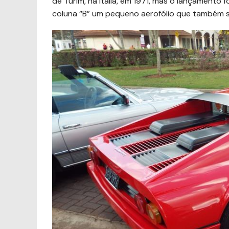
de Turim, na Itália, em 1971, mas o lançamento 
coluna “B” um pequeno aerofólio que também se