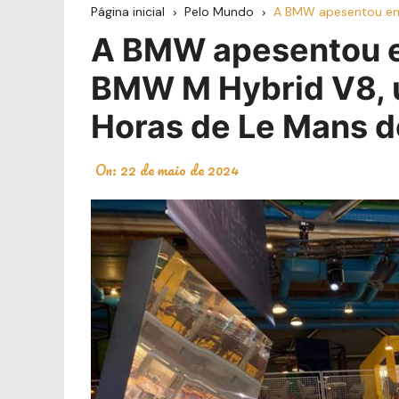
Página inicial
Pelo Mundo
A BMW apesentou em 
A BMW apesentou e
BMW M Hybrid V8, u
Horas de Le Mans 
On:
22 de maio de 2024