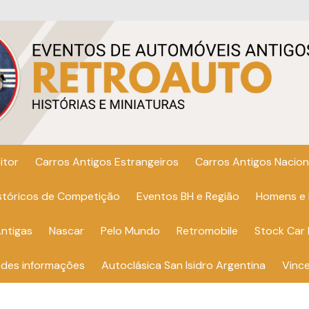
itor
Carros Antigos Estrangeiros
Carros Antigos Nacion
istóricos de Competição
Eventos BH e Região
Homens e
ntigas
Nascar
Pelo Mundo
Retromobile
Stock Car 
ndes informações
Autoclásica San Isidro Argentina
Vinc