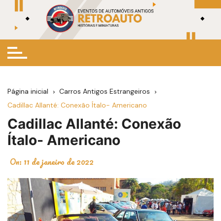
Ir
para
o
conteúdo
Página inicial
Carros Antigos Estrangeiros
Cadillac Allanté: Conexão Ítalo- Americano
Cadillac Allanté: Conexão
Ítalo- Americano
On:
11 de janeiro de 2022