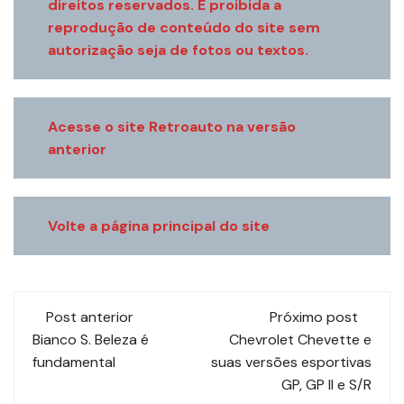
direitos reservados. É proibida a
reprodução de conteúdo do site sem
autorização seja de fotos ou textos.
Acesse o site Retroauto na versão
anterior
Volte a página principal do site
Navegação
Post anterior
Próximo post
de
Bianco S. Beleza é
Chevrolet Chevette e
fundamental
suas versões esportivas
post
GP, GP II e S/R