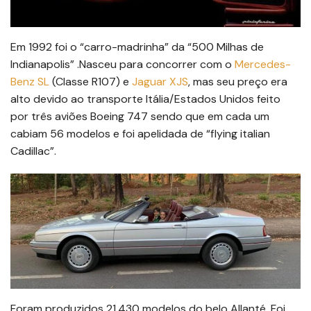
Em 1992 foi o “carro-madrinha” da “500 Milhas de
Indianapolis” .Nasceu para concorrer com o
Mercedes-
Benz SL
(Classe R107) e
Jaguar XJS
, mas seu preço era
alto devido ao transporte Itália/Estados Unidos feito
por três aviões Boeing 747 sendo que em cada um
cabiam 56 modelos e foi apelidada de “flying italian
Cadillac”.
Foram produzidos 21.430 modelos do belo Allanté. Foi