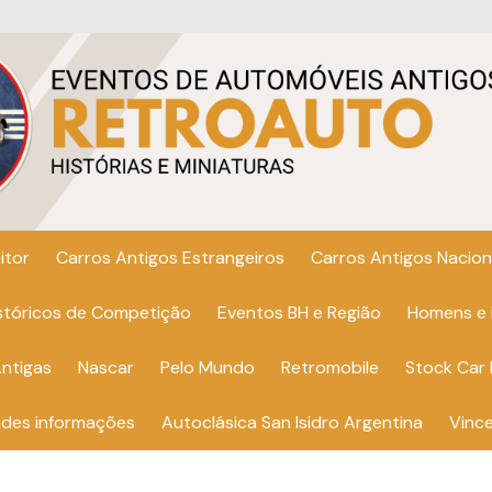
itor
Carros Antigos Estrangeiros
Carros Antigos Nacion
istóricos de Competição
Eventos BH e Região
Homens e
ntigas
Nascar
Pelo Mundo
Retromobile
Stock Car 
ndes informações
Autoclásica San Isidro Argentina
Vinc