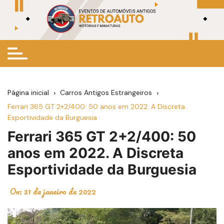
Ir
para
o
conteúdo
Página inicial
Carros Antigos Estrangeiros
Ferrari 365 GT 2+2/400: 50 anos em 2022. A Discreta
Esportividade da Burguesia
Ferrari 365 GT 2+2/400: 50
anos em 2022. A Discreta
Esportividade da Burguesia
On:
31 de janeiro de 2022