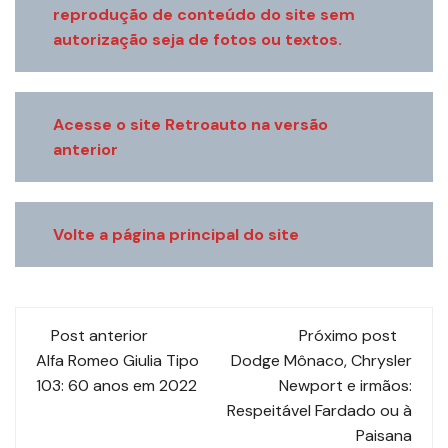
reprodução de conteúdo do site sem
autorização seja de fotos ou textos.
Acesse o site Retroauto na versão
anterior
Volte a página principal do site
Navegação
Post anterior
Próximo post
de
Alfa Romeo Giulia Tipo
Dodge Mônaco, Chrysler
103: 60 anos em 2022
Newport e irmãos:
post
Respeitável Fardado ou à
Paisana