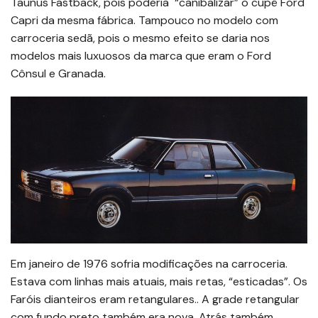
Taunus Fastback, pois poderia “canibalizar” o cupê Ford
Capri da mesma fábrica. Tampouco no modelo com
carroceria sedã, pois o mesmo efeito se daria nos
modelos mais luxuosos da marca que eram o Ford
Cônsul e Granada.
Em janeiro de 1976 sofria modificações na carroceria.
Estava com linhas mais atuais, mais retas, “esticadas”. Os
Faróis dianteiros eram retangulares.. A grade retangular
com fundo preto também era nova. Atrás também