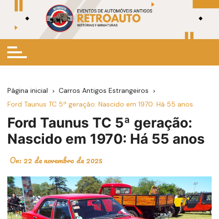
Ir
para
o
conteúdo
Página inicial
Carros Antigos Estrangeiros
Ford Taunus TC 5ª geração: Nascido em 1970: Há 55 anos
Ford Taunus TC 5ª geração:
Nascido em 1970: Há 55 anos
On:
22 de novembro de 2025