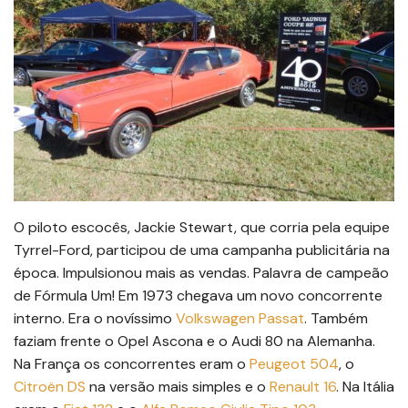
O piloto escocês, Jackie Stewart, que corria pela equipe
Tyrrel-Ford, participou de uma campanha publicitária na
época. Impulsionou mais as vendas. Palavra de campeão
de Fórmula Um! Em 1973 chegava um novo concorrente
interno. Era o novíssimo
Volkswagen Passat
. Também
faziam frente o Opel Ascona e o Audi 80 na Alemanha.
Na França os concorrentes eram o
Peugeot 504
, o
Citroën DS
na versão mais simples e o
Renault 16
. Na Itália