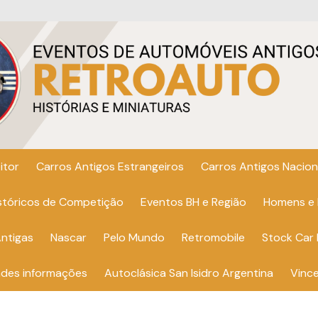
itor
Carros Antigos Estrangeiros
Carros Antigos Nacion
istóricos de Competição
Eventos BH e Região
Homens e
ntigas
Nascar
Pelo Mundo
Retromobile
Stock Car 
ndes informações
Autoclásica San Isidro Argentina
Vinc