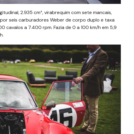
gitudinal, 2.935 cm³, virabrequim com sete mancais,
por seis carburadores Weber de corpo duplo e taxa
00 cavalos a 7.400 rpm. Fazia de 0 a 100 km/h em 5,9
h.