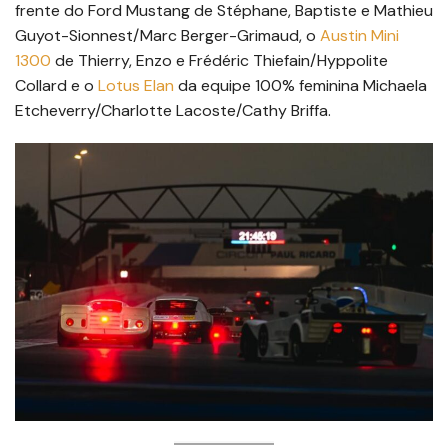
frente do Ford Mustang de Stéphane, Baptiste e Mathieu
Guyot-Sionnest/Marc Berger-Grimaud, o
Austin Mini
1300
de Thierry, Enzo e Frédéric Thiefain/Hyppolite
Collard e o
Lotus Elan
da equipe 100% feminina Michaela
Etcheverry/Charlotte Lacoste/Cathy Briffa.