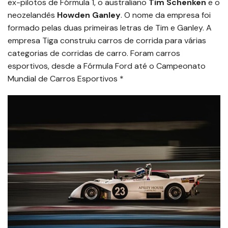
ex-pilotos de Fórmula 1, o australiano
Tim Schenken
e o
neozelandês
Howden Ganley
. O nome da empresa foi
formado pelas duas primeiras letras de Tim e Ganley. A
empresa Tiga construiu carros de corrida para várias
categorias de corridas de carro. Foram carros
esportivos, desde a Fórmula Ford até o Campeonato
Mundial de Carros Esportivos *