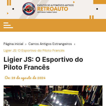
Ir
para
o
conteúdo
Página inicial
Carros Antigos Estrangeiros
Ligier JS: O Esportivo do Piloto Francês
Ligier JS: O Esportivo do
Piloto Francês
On:
29 de agosto de 2024