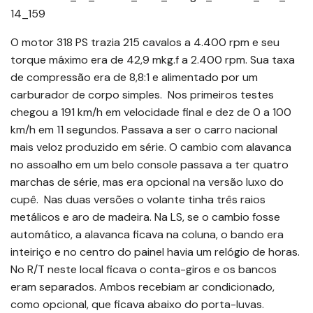
O motor 318 PS trazia 215 cavalos a 4.400 rpm e seu
torque máximo era de 42,9 mkg.f a 2.400 rpm. Sua taxa
de compressão era de 8,8:1 e alimentado por um
carburador de corpo simples. Nos primeiros testes
chegou a 191 km/h em velocidade final e dez de 0 a 100
km/h em 11 segundos. Passava a ser o carro nacional
mais veloz produzido em série. O cambio com alavanca
no assoalho em um belo console passava a ter quatro
marchas de série, mas era opcional na versão luxo do
cupê. Nas duas versões o volante tinha três raios
metálicos e aro de madeira. Na LS, se o cambio fosse
automático, a alavanca ficava na coluna, o bando era
inteiriço e no centro do painel havia um relógio de horas.
No R/T neste local ficava o conta-giros e os bancos
eram separados. Ambos recebiam ar condicionado,
como opcional, que ficava abaixo do porta-luvas.