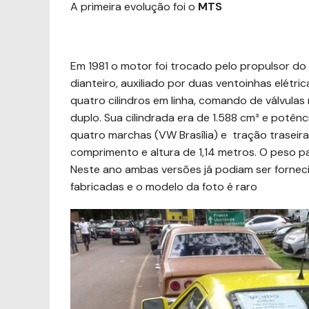
A primeira evolução foi o
MTS
Em 1981 o motor foi trocado pelo propulsor d
dianteiro, auxiliado por duas ventoinhas elétric
quatro cilindros em linha, comando de válvul
duplo. Sua cilindrada era de 1.588 cm³ e potên
quatro marchas (VW Brasília) e tração trasei
comprimento e altura de 1,14 metros. O peso p
Neste ano ambas versões já podiam ser fornec
fabricadas e o modelo da foto é raro