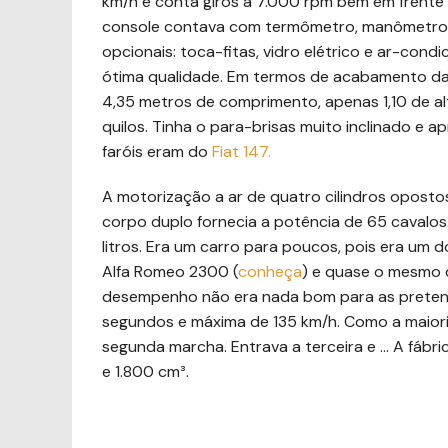
km/h e conta giros a 7.000 rpm bem em frente a
console contava com termômetro, manômetro de
opcionais: toca-fitas, vidro elétrico e ar-cond
ótima qualidade. Em termos de acabamento da
4,35 metros de comprimento, apenas 1,10 de alt
quilos. Tinha o para-brisas muito inclinado e 
faróis eram do
Fiat 147.
A motorização a ar de quatro cilindros opostos
corpo duplo fornecia a potência de 65 cavalos
litros. Era um carro para poucos, pois era um 
Alfa Romeo 2300 (
conheça
) e quase o mesmo
desempenho não era nada bom para as pretens
segundos e máxima de 135 km/h. Como a maiori
segunda marcha. Entrava a terceira e … A fáb
e 1.800 cm³.