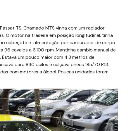
o Passat TS. Chamado MTS vinha com um radiador
as. O motor na traseira em posição longitudinal, tinha
as no cabeçote e alimentação por carburador de corpo
cia 96 cavalos a 6.100 rpm. Mantinha cambio manual de
ra. Estava um pouco maior com 4,3 metros de
assava para 890 quilos e calçava pneus 185/70 R13.
idas com motores a álcool. Poucas unidades foram