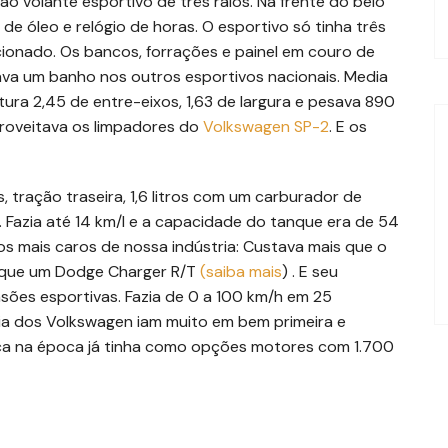
o volante esportivo de três raios. Na frente do belo
 óleo e relógio de horas. O esportivo só tinha três
icionado. Os bancos, forrações e painel em couro de
va um banho nos outros esportivos nacionais. Media
ura 2,45 de entre-eixos, 1,63 de largura e pesava 890
aproveitava os limpadores do
Volkswagen SP-2
. E os
, tração traseira, 1,6 litros com um carburador de
. Fazia até 14 km/l e a capacidade do tanque era de 54
dos mais caros de nossa indústria: Custava mais que o
 que um Dodge Charger R/T
(saiba mais
) . E seu
ões esportivas. Fazia de 0 a 100 km/h em 25
a dos Volkswagen iam muito em bem primeira e
rica na época já tinha como opções motores com 1.700