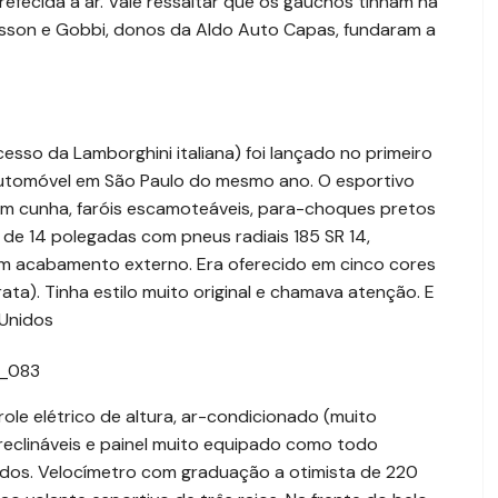
fecida a ar. Vale ressaltar que os gaúchos tinham há
sson e Gobbi, donos da Aldo Auto Capas, fundaram a
so da Lamborghini italiana) foi lançado no primeiro
Automóvel em São Paulo do mesmo ano. O esportivo
em cunha, faróis escamoteáveis, para-choques pretos
e de 14 polegadas com pneus radiais 185 SR 14,
m acabamento externo. Era oferecido em cinco cores
ata). Tinha estilo muito original e chamava atenção. E
 Unidos
ole elétrico de altura, ar-condicionado (muito
 reclináveis e painel muito equipado como todo
dos. Velocímetro com graduação a otimista de 220