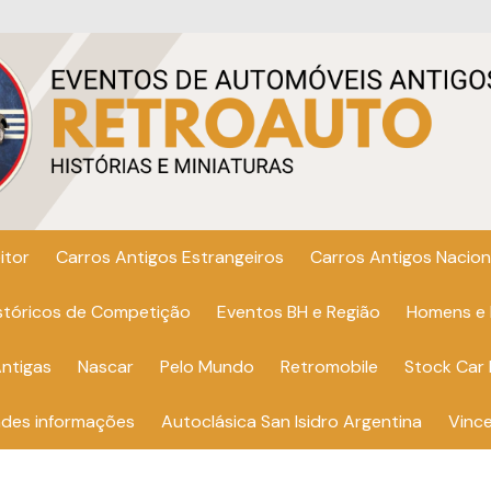
itor
Carros Antigos Estrangeiros
Carros Antigos Nacion
istóricos de Competição
Eventos BH e Região
Homens e
ntigas
Nascar
Pelo Mundo
Retromobile
Stock Car 
ndes informações
Autoclásica San Isidro Argentina
Vinc