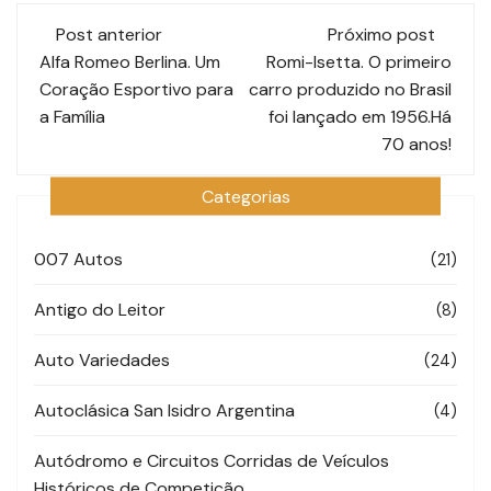
Navegação
Post anterior
Próximo post
de
Alfa Romeo Berlina. Um
Romi-Isetta. O primeiro
Coração Esportivo para
carro produzido no Brasil
post
a Família
foi lançado em 1956.Há
70 anos!
Categorias
007 Autos
(21)
Antigo do Leitor
(8)
Auto Variedades
(24)
Autoclásica San Isidro Argentina
(4)
Autódromo e Circuitos Corridas de Veículos
Históricos de Competição