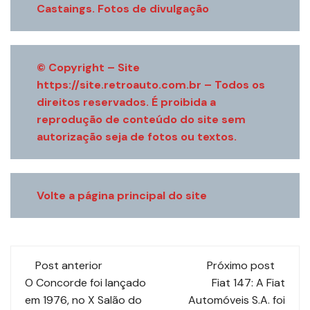
Castaings. Fotos de divulgação
© Copyright – Site
https://site.retroauto.com.br – Todos os
direitos reservados. É proibida a
reprodução de conteúdo do site sem
autorização seja de fotos ou textos.
Volte a página principal do site
Navegação
Post anterior
Próximo post
de
O Concorde foi lançado
Fiat 147: A Fiat
em 1976, no X Salão do
Automóveis S.A. foi