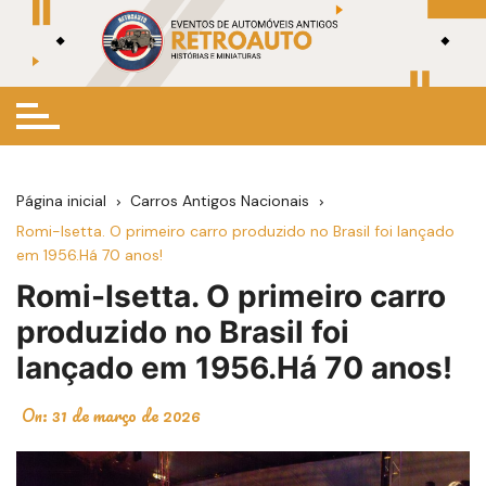
Ir
para
o
conteúdo
Página inicial
Carros Antigos Nacionais
Romi-Isetta. O primeiro carro produzido no Brasil foi lançado
em 1956.Há 70 anos!
Romi-Isetta. O primeiro carro
produzido no Brasil foi
lançado em 1956.Há 70 anos!
On:
31 de março de 2026