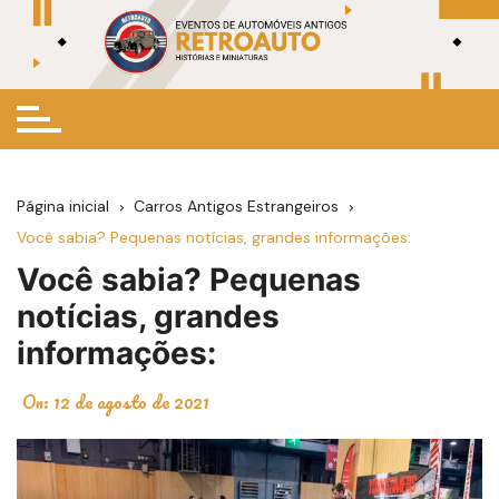
Ir
para
o
conteúdo
Página inicial
Carros Antigos Estrangeiros
Você sabia? Pequenas notícias, grandes informações:
Você sabia? Pequenas
notícias, grandes
informações:
On:
12 de agosto de 2021