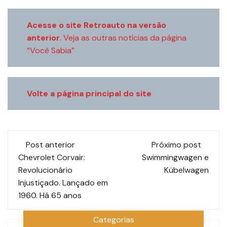
Acesse o site Retroauto na versão
anterior
.
Veja as outras notícias da página
“Você Sabia”
Volte a página principal do site
Navegação
Post anterior
Próximo post
de
Chevrolet Corvair:
Swimmingwagen e
Revolucionário
Kübelwagen
post
Injustiçado. Lançado em
1960. Há 65 anos
Categorias