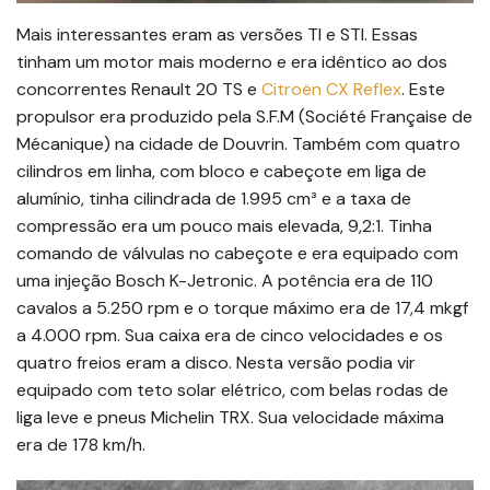
Mais interessantes eram as versões TI e STI. Essas
tinham um motor mais moderno e era idêntico ao dos
concorrentes Renault 20 TS e
Citroën CX Reflex
. Este
propulsor era produzido pela S.F.M (Société Française de
Mécanique) na cidade de Douvrin. Também com quatro
cilindros em linha, com bloco e cabeçote em liga de
alumínio, tinha cilindrada de 1.995 cm³ e a taxa de
compressão era um pouco mais elevada, 9,2:1. Tinha
comando de válvulas no cabeçote e era equipado com
uma injeção Bosch K-Jetronic. A potência era de 110
cavalos a 5.250 rpm e o torque máximo era de 17,4 mkgf
a 4.000 rpm. Sua caixa era de cinco velocidades e os
quatro freios eram a disco. Nesta versão podia vir
equipado com teto solar elétrico, com belas rodas de
liga leve e pneus Michelin TRX. Sua velocidade máxima
era de 178 km/h.