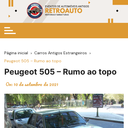
Ir
para
o
conteúdo
Página inicial
Carros Antigos Estrangeiros
Peugeot 505 – Rumo ao topo
Peugeot 505 – Rumo ao topo
On:
10 de setembro de 2021