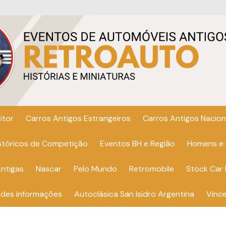
itor
Carros Antigos Estrangeiros
Carros Antigos Nacion
istóricos de Competição
Eventos BH e Região
Homens e
ntigas
Nascar
Pelo Mundo
Retromobile
Stock Car 
ndes informações
Autoclásica San Isidro Argentina
Vinc