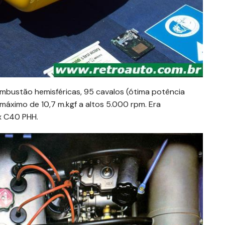
ombustão hemisféricas, 95 cavalos (ótima potência
 máximo de 10,7 m.kgf a altos 5.000 rpm. Era
x C40 PHH.