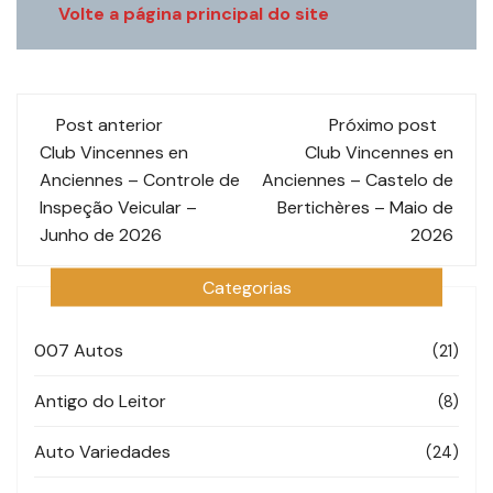
Volte a página principal do site
Navegação
Post anterior
Próximo post
de
Club Vincennes en
Club Vincennes en
Anciennes – Controle de
Anciennes – Castelo de
post
Inspeção Veicular –
Bertichères – Maio de
Junho de 2026
2026
Categorias
007 Autos
(21)
Antigo do Leitor
(8)
Auto Variedades
(24)