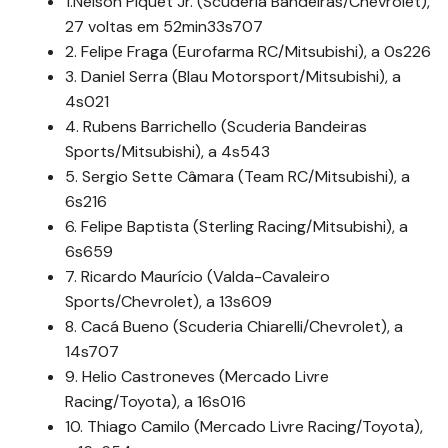
1.Nelson Piquet Jr. (Scuderia Bandeiras/Chevrolet),
27 voltas em 52min33s707
2. Felipe Fraga (Eurofarma RC/Mitsubishi), a 0s226
3. Daniel Serra (Blau Motorsport/Mitsubishi), a
4s021
4. Rubens Barrichello (Scuderia Bandeiras
Sports/Mitsubishi), a 4s543
5. Sergio Sette Câmara (Team RC/Mitsubishi), a
6s216
6. Felipe Baptista (Sterling Racing/Mitsubishi), a
6s659
7. Ricardo Maurício (Valda-Cavaleiro
Sports/Chevrolet), a 13s609
8. Cacá Bueno (Scuderia Chiarelli/Chevrolet), a
14s707
9. Helio Castroneves (Mercado Livre
Racing/Toyota), a 16s016
10. Thiago Camilo (Mercado Livre Racing/Toyota),