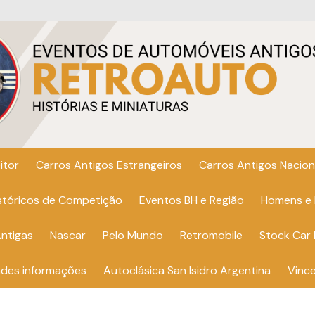
itor
Carros Antigos Estrangeiros
Carros Antigos Nacion
istóricos de Competição
Eventos BH e Região
Homens e
ntigas
Nascar
Pelo Mundo
Retromobile
Stock Car 
ndes informações
Autoclásica San Isidro Argentina
Vinc