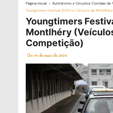
Página inicial
Autódromo e Circuitos Corridas de 
Youngtimers Festival 2024 no Circuito de Montlhéry
Youngtimers Festiva
Montlhéry (Veículos
Competição)
On:
14 de maio de 2024