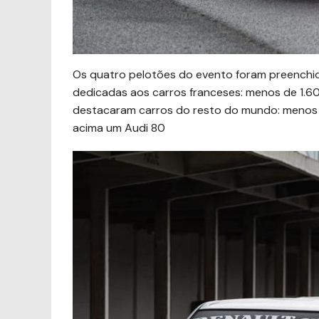
Os quatro pelotões do evento foram preenchid
dedicadas aos carros franceses: menos de 1.60
destacaram carros do resto do mundo: menos de 
acima um Audi 80