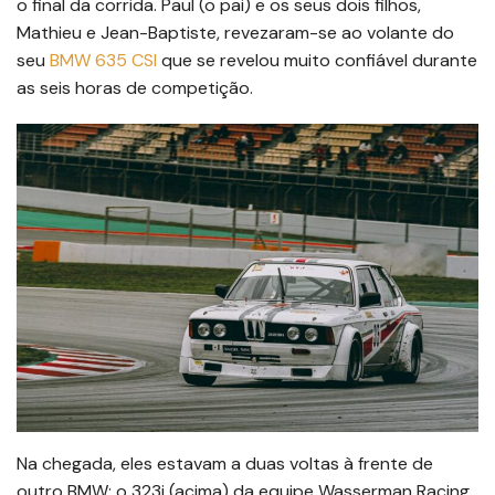
o final da corrida. Paul (o pai) e os seus dois filhos,
Mathieu e Jean-Baptiste, revezaram-se ao volante do
seu
BMW 635 CSI
que se revelou muito confiável durante
as seis horas de competição.
Na chegada, eles estavam a duas voltas à frente de
outro BMW: o 323i (acima) da equipe Wasserman Racing,