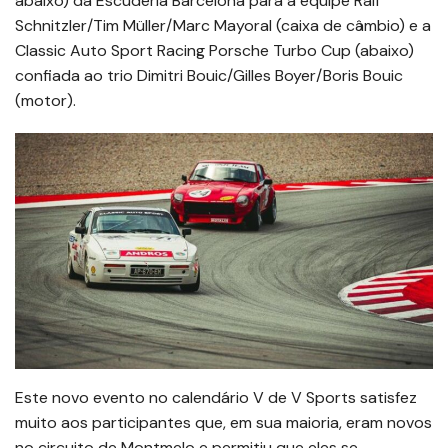
abaixo) da Escuderia Barcelona para a equipe Ralf
Schnitzler/Tim Müller/Marc Mayoral (caixa de câmbio) e a
Classic Auto Sport Racing Porsche Turbo Cup (abaixo)
confiada ao trio Dimitri Bouic/Gilles Boyer/Boris Bouic
(motor).
Este novo evento no calendário V de V Sports satisfez
muito aos participantes que, em sua maioria, eram novos
no circuito de Montmelo e permitiu que eles se