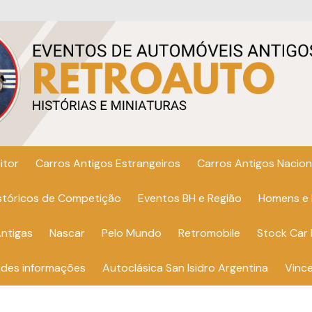
itor
Carros Antigos Estrangeiros
Carros Antigos Nacion
istóricos de Competição
Eventos BH e Região
Homens e
ntigas
Nascar
Pelo Mundo
Retromobile
Stock Car 
ndes informações
Autoclásica San Isidro Argentina
Vinc