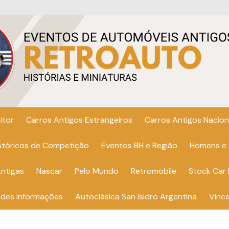
itor
Carros Antigos Estrangeiros
Carros Antigos Nacion
istóricos de Competição
Eventos BH e Região
Homens e
ntigas
Nascar
Pelo Mundo
Retromobile
Stock Car 
ndes informações
Autoclásica San Isidro Argentina
Vinc