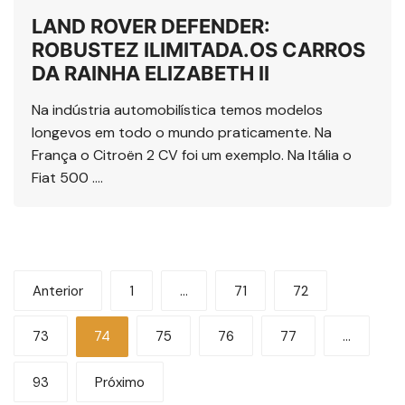
LAND ROVER DEFENDER:
ROBUSTEZ ILIMITADA.OS CARROS
DA RAINHA ELIZABETH II
Na indústria automobilística temos modelos
longevos em todo o mundo praticamente. Na
França o Citroën 2 CV foi um exemplo. Na Itália o
Fiat 500 ….
Navegação
Anterior
1
…
71
72
por
73
74
75
76
77
…
posts
93
Próximo