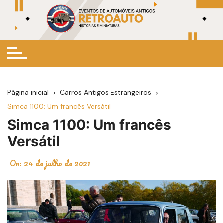
Ir
para
o
conteúdo
Página inicial
Carros Antigos Estrangeiros
Simca 1100: Um francês Versátil
Simca 1100: Um francês
Versátil
On:
24 de julho de 2021