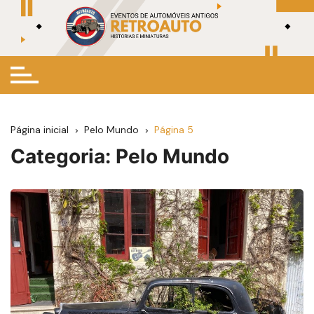
Ir
para
o
conteúdo
Página inicial
Pelo Mundo
Página 5
Categoria:
Pelo Mundo