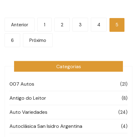
Navegação
Anterior
1
2
3
4
5
por
6
Próximo
posts
Categorias
007 Autos
(21)
Antigo do Leitor
(8)
Auto Variedades
(24)
Autoclásica San Isidro Argentina
(4)