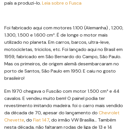
país a produzi-lo.
Leia sobre o Fusca
Foi fabricado aqui com motores 1.100 (Alemanha) , 1.200,
1.300, 1.500 e 1.600 cm³. É de longe o motor mais
utilizado no planeta. Em carros, barcos, ultra-leve,
motocicletas, triciclos, etc. Foi lançado aqui no Brasil em
1959, fabricado em São Bernardo do Campo, São Paulo.
Mas os primeiros, de origem alemã desembarcaram no
porto de Santos, São Paulo em 1950. E caiu no gosto
brasileiro!
Em 1970 chegava o Fuscão com motor 1.500 cm³ e 44
cavalos. E vendeu muito bem! O painel podia ter
revestimento imitando madeira. foi o carro mais vendido
da década de 70, apesar do lançamento do
Chevrolet
Chevette
, do
Fiat 147
, do irmão VW Brasília… Também
nesta década, não faltaram rodas de liga de 13 e 14