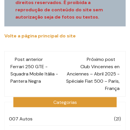
direitos reservados. É proibida a
reprodução de conteúdo do site sem
autorização seja de fotos ou textos.
Volte a página principal do site
Navegação
Post anterior
Próximo post
de
Ferrari 250 GTE -
Club Vincennes en
Squadra Mobile Itália -
Anciennes – Abril 2025 -
post
Pantera Negra
Spéciale Fiat 500 – Paris,
França
Categorias
007 Autos
(21)