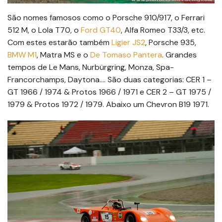
São nomes famosos como o Porsche 910/917, o Ferrari
512 M, o Lola T70, o
Ford GT40
, Alfa Romeo T33/3, etc.
Com estes estarão também
Ligier JS2
, Porsche 935,
BMW M1
, Matra MS e o
De Tomaso Pantera
. Grandes
tempos de Le Mans, Nurbürgring, Monza, Spa-
Francorchamps, Daytona…. São duas categorias: CER 1 –
GT 1966 / 1974 & Protos 1966 / 1971 e CER 2 – GT 1975 /
1979 & Protos 1972 / 1979. Abaixo um Chevron B19 1971.