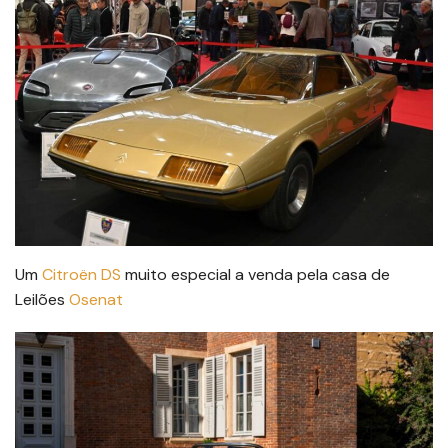
Um
Citroën DS
muito especial a venda pela casa de
Leilões
Osenat