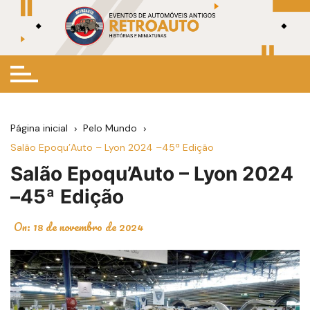
Ir
para
o
conteúdo
Página inicial
Pelo Mundo
Salão Epoqu’Auto – Lyon 2024 –45ª Edição
Salão Epoqu’Auto – Lyon 2024
–45ª Edição
On:
18 de novembro de 2024