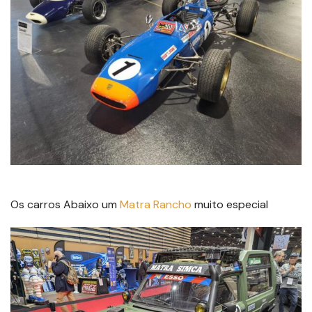
Os carros Abaixo um
Matra
Rancho
muito especial