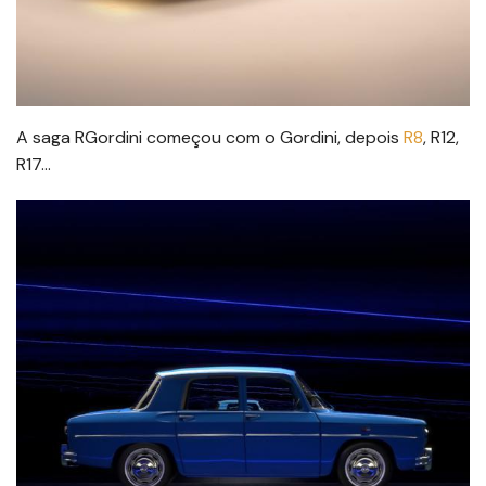
A saga RGordini começou com o Gordini, depois
R8
, R12,
R17…