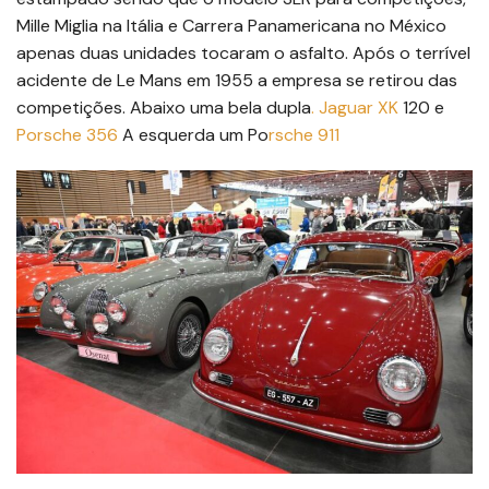
Mille Miglia na Itália e Carrera Panamericana no México
apenas duas unidades tocaram o asfalto. Após o terrível
acidente de Le Mans em 1955 a empresa se retirou das
competições. Abaixo uma bela dupla
. Jaguar XK
120 e
Porsche 356
A esquerda um Po
rsche 911