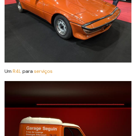
Um
R4L
para
serviços