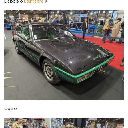
Depois o
Bagheera
X
Outro