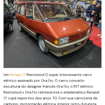
Um
Renaul 17
Restomod O super interessante carro
elétrico assinado por Ora Ïto. O carro conceito
escultural do designer francês Ora Ïto, o R17 elétrico
Restomod x Ora Ïto reinterpreta o emblemático Renault
17 cupê esportivo dos anos 70. Com sua carroceria de
carbono, motorização elétrica, interior retro-futurista,