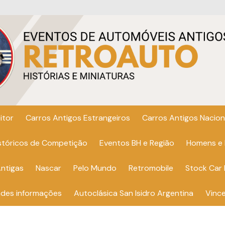
itor
Carros Antigos Estrangeiros
Carros Antigos Nacion
istóricos de Competição
Eventos BH e Região
Homens e
ntigas
Nascar
Pelo Mundo
Retromobile
Stock Car 
ndes informações
Autoclásica San Isidro Argentina
Vinc