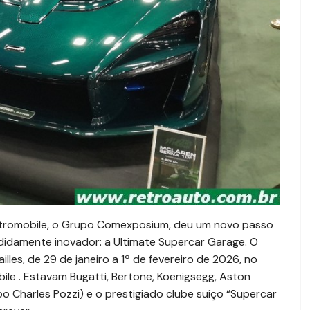
étromobile, o Grupo Comexposium, deu um novo passo
didamente inovador: a Ultimate Supercar Garage. O
les, de 29 de janeiro a 1º de fevereiro de 2026, no
ile . Estavam Bugatti, Bertone, Koenigsegg, Aston
po Charles Pozzi) e o prestigiado clube suíço “Supercar