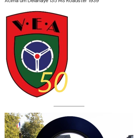
Acima um Delahaye 135 MS Roadster 1939