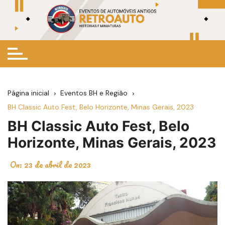
Ir
para
o
conteúdo
Página inicial
Eventos BH e Região
BH Classic Auto Fest, Belo Horizonte, Minas Gerais, 2023
BH Classic Auto Fest, Belo
Horizonte, Minas Gerais, 2023
On:
23 de abril de 2023