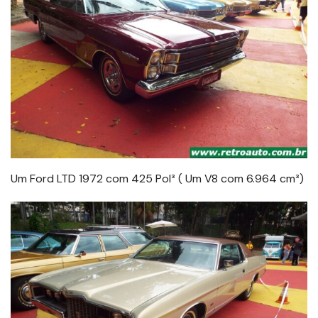
Um Ford LTD 1972 com 425 Pol³ ( Um V8 com 6.964 cm³)