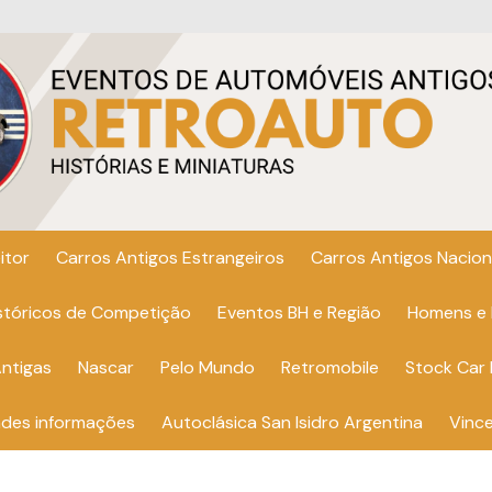
itor
Carros Antigos Estrangeiros
Carros Antigos Nacion
istóricos de Competição
Eventos BH e Região
Homens e
ntigas
Nascar
Pelo Mundo
Retromobile
Stock Car 
ndes informações
Autoclásica San Isidro Argentina
Vinc